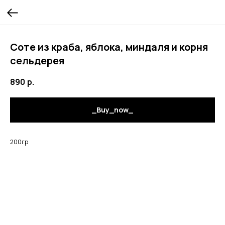
Соте из краба, яблока, миндаля и корня
сельдерея
890
р.
_Buy_now_
200гр