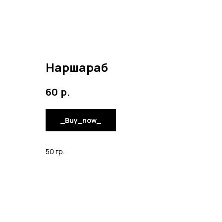
Наршараб
р.
60
_Buy_now_
50 гр.