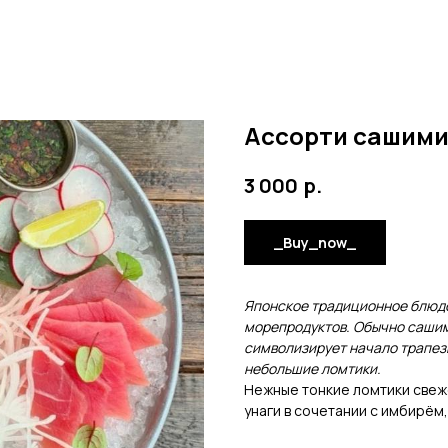
Ассорти сашим
р.
3 000
_Buy_now_
Японское традиционное блюдо
морепродуктов. Обычно сашими
символизирует начало трапез
небольшие ломтики.
Нежные тонкие ломтики свеже
унаги в сочетании с имбирём,