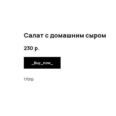
Салат с домашним сыром
р.
230
_Buy_now_
170гр