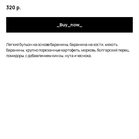
320
р.
_Buy_now_
Легкий бульон на основе баранины, баранина на кости, мякоть
баранины, крупно порезанные картофель, морковь, болгарский перец,
помидоры, с добавлением кинзы, нута и чеснока.