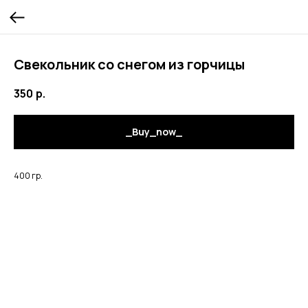
Свекольник со снегом из горчицы
350
р.
_Buy_now_
400 гр.