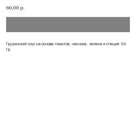
60,00
р.
Грузинский соус на основе томатов , чеснока , зелени и специй .50
гр.