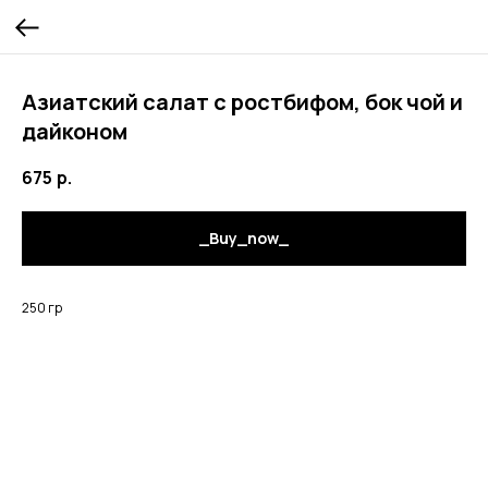
Азиатский салат с ростбифом, бок чой и
дайконом
675
р.
_Buy_now_
250 гр