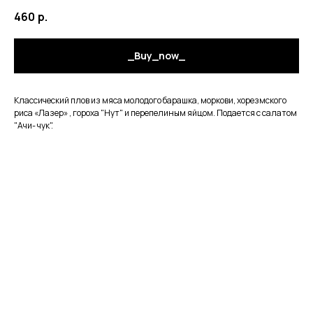
460
р.
_Buy_now_
Классический плов из мяса молодого барашка, моркови, хорезмского
риса «Лазер» , гороха "Нут" и перепелиным яйцом. Подается с салатом
"Ачи- чук".