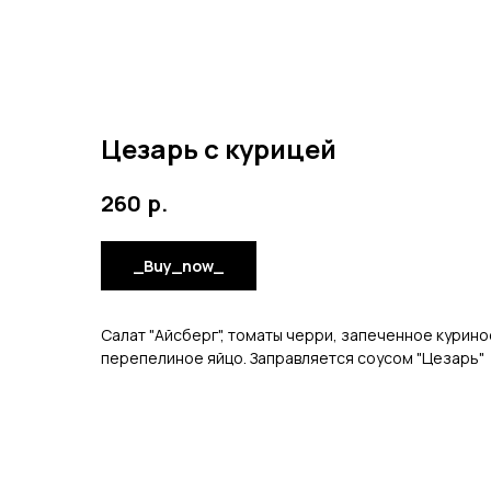
Цезарь с курицей
р.
260
_Buy_now_
Салат "Айсберг", томаты черри, запеченное курино
перепелиное яйцо. Заправляется соусом "Цезарь"