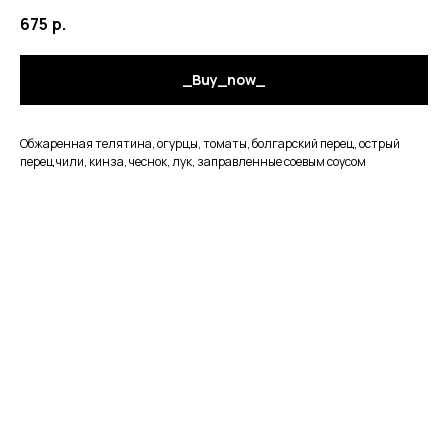
675
р.
_Buy_now_
Обжаренная телятина, огурцы, томаты, болгарский перец, острый
перец чили, кинза, чеснок, лук, заправленные соевым соусом