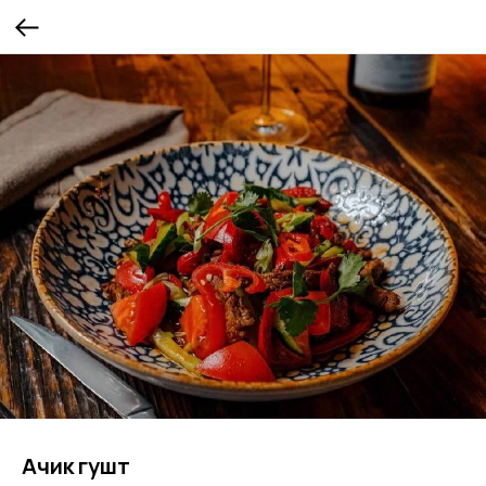
Ачик гушт