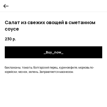
Салат из свежих овощей в сметанном
соусе
230
р.
_Buy_now_
баклажаны, томаты, болгарский перец, куриное филе, морковь по-
корейски, чеснок, зелень. Заправляется маонезом.