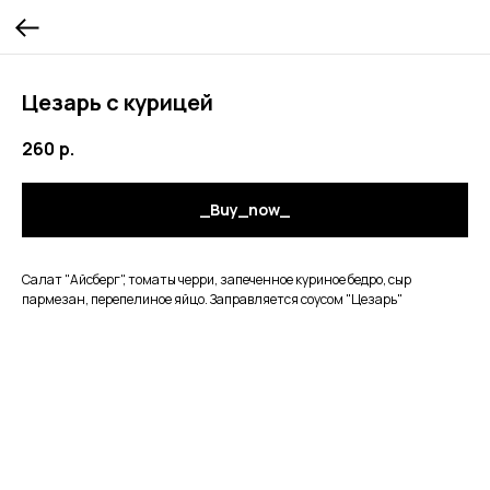
Цезарь с курицей
260
р.
_Buy_now_
Салат "Айсберг", томаты черри, запеченное куриное бедро, сыр
пармезан, перепелиное яйцо. Заправляется соусом "Цезарь"