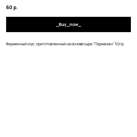
60
р.
_Buy_now_
Фирменный соус ,приготовленный на основе сыра "Пармезан" 50гр.