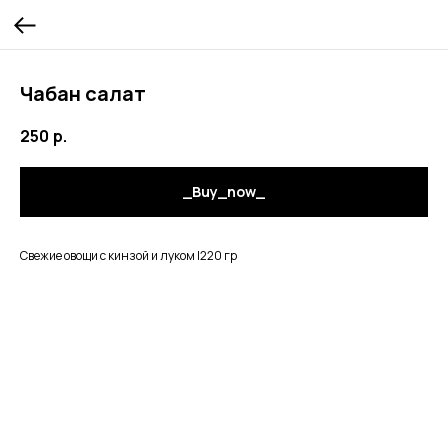
Чабан салат
250
р.
_Buy_now_
Свежие овощи с кинзой и луком |220 гр