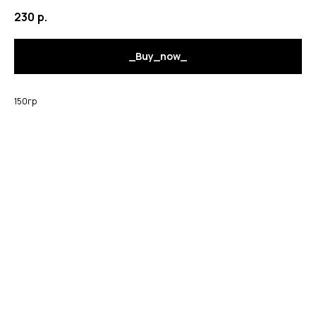
230
р.
_Buy_now_
150гр