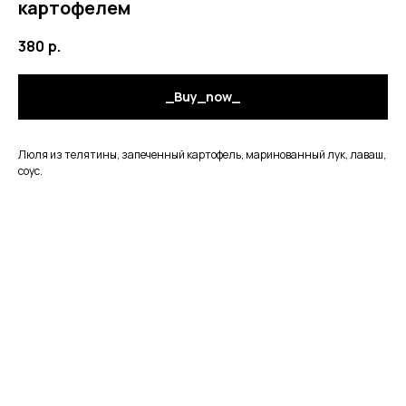
картофелем
380
р.
_Buy_now_
Люля из телятины, запеченный картофель, маринованный лук, лаваш,
соус.