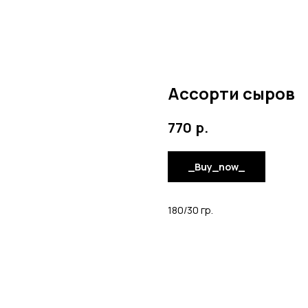
Ассорти сыров
р.
770
_Buy_now_
180/30 гр.