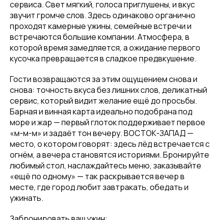
сервиса. Свет мягкий, голоса приглушены, и вкус
звучит громче слов. Здесь одинаково органично
проходят камерные ужины, семейные встречи и
встречаются большие компании. Атмосфера, в
которой время замедляется, а ожидание первого
кусочка превращается в сладкое предвкушение.
Гости возвращаются за этим ощущением снова и
снова: точность вкуса без лишних слов, деликатный
сервис, который видит желание ещё до просьбы.
Барная и винная карта идеально подобрана под
море и жар — первый глоток поддерживает первое
«м-м-м» и задаёт тон вечеру. ВОСТОК-ЗАПАД —
место, о котором говорят: здесь лёд встречается с
огнём, а вечера становятся историями. Бронируйте
любимый стол, наслаждайтесь меню, заказывайте
«ещё по одному» — так раскрывается вечер в
месте, где город любит завтракать, обедать и
ужинать.
Забронировать ваш ужин: