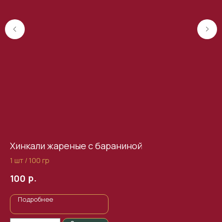
Хинкали жареные с бараниной
Хи
1 шт / 100 гр
1шт
р.
100
1
Подробнее