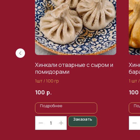
Хинкали отварные с сыром и
Хин
помидорами
бар
1шт / 100 гр
1 шт 
р.
100
100
Подробнее
По
Заказать