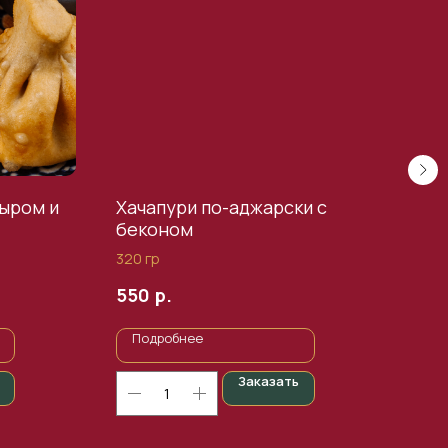
сыром и
Хачапури по-аджарски с
Хач
беконом
320 
320 гр
50
р.
550
Подробнее
По
Заказать