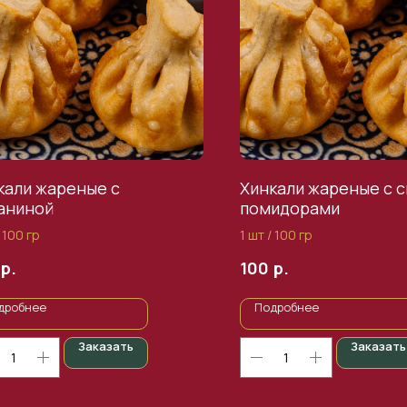
кали жареные с
Хинкали жареные с 
аниной
помидорами
/ 100 гр
1 шт / 100 гр
р.
р.
100
дробнее
Подробнее
Заказать
Заказать