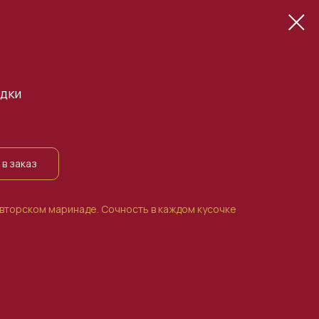
удки
в заказ
вторском маринаде. Сочность в каждом кусочке