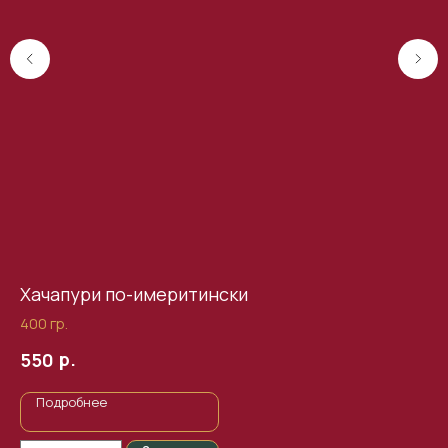
Хачапури по-имеритински
Ми
400 гр.
275
р.
550
4
Подробнее