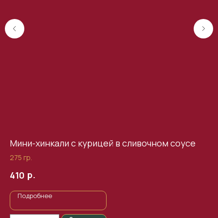
Мини-хинкали с курицей в сливочном соусе
Хи
275 гр.
1 ш
р.
410
1
Подробнее