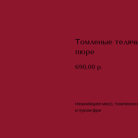
Томленые теляч
пюре
690,00
р.
Добавить в заказ
Нежнейшее мясо, томленое 
и луком фри