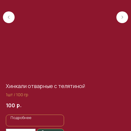
Хинкали отварные с телятиной
Ха
1шт / 100 гр
32
р.
100
5
Подробнее