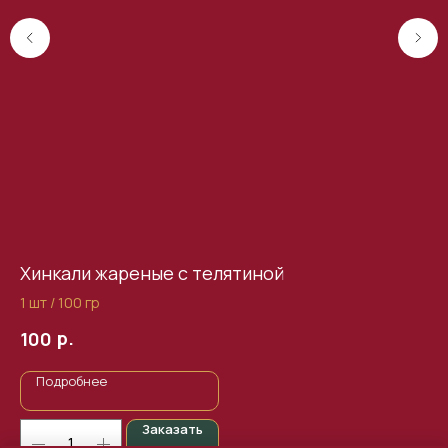
Хинкали жареные с телятиной
Ха
1 шт / 100 гр
44
р.
100
5
Подробнее
Заказать